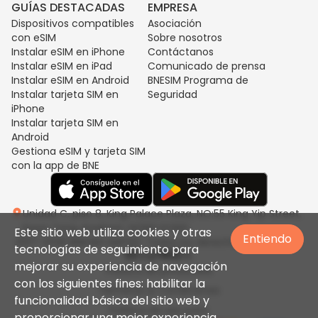
GUÍAS DESTACADAS
EMPRESA
Dispositivos compatibles
Asociación
con eSIM
Sobre nosotros
Instalar eSIM en iPhone
Contáctanos
Instalar eSIM en iPad
Comunicado de prensa
Instalar eSIM en Android
BNESIM Programa de
Instalar tarjeta SIM en
Seguridad
iPhone
Instalar tarjeta SIM en
Android
Gestiona eSIM y tarjeta SIM
con la app de BNE
Unidad C, piso 8, King Palace Plaza, NO:55 King Yip Street,
Kwun Tong, Kowloon, HONG KONG
Este sitio web utiliza cookies y otras
Entiendo
2017-2026 BNESIM LIMITED. Todos los derechos reservados.
tecnologías de seguimiento para
mejorar su experiencia de navegación
Política de privacidad
con los siguientes fines: habilitar la
Términos & Condiciones
funcionalidad básica del sitio web y
Política de uso justo
proporcionar una mejor experiencia