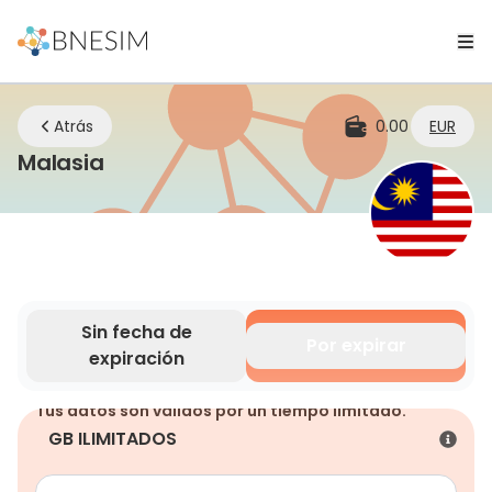
Atrás
0.00
EUR
eSIM | Mantente conectado dondeq
Malasia
Sin fecha de
Por expirar
expiración
Tus datos son válidos por un tiempo limitado.
GB ILIMITADOS