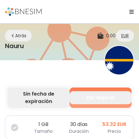
Atrás
0.00
EUR
eSIM | Mantente conectado dondequ
Nauru
Sin fecha de
Por expirar
expiración
Tus datos son válidos por un tiempo limitado.
1
GB
30 días
53.32
EUR
Tamaño
Duración
Precio