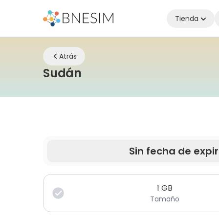
Tienda
Atrás
eSIM | Mantente conec
Sudán
Sin fecha de expi
Tus datos son válidos por un tiempo limitado.
1
GB
Tamaño