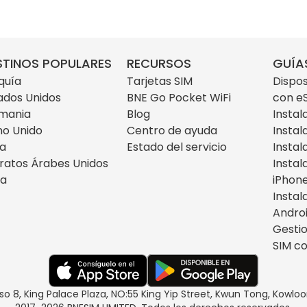
STINOS POPULARES
RECURSOS
GUÍA
quía
Tarjetas SIM
Dispos
ados Unidos
BNE Go Pocket WiFi
con e
mania
Blog
Instal
no Unido
Centro de ayuda
Instal
ia
Estado del servicio
Instal
ratos Árabes Unidos
Instal
za
iPhon
Instal
Andro
Gestio
SIM co
iso 8, King Palace Plaza, NO:55 King Yip Street, Kwun Tong, Kow