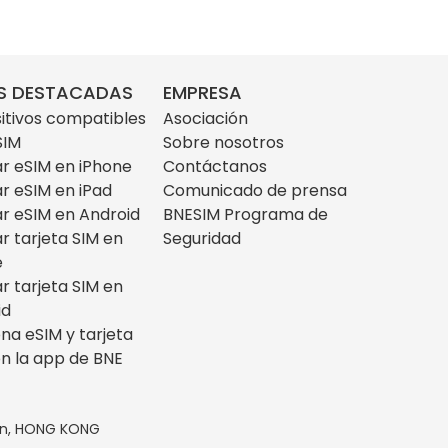
S DESTACADAS
EMPRESA
itivos compatibles
Asociación
SIM
Sobre nosotros
ar eSIM en iPhone
Contáctanos
ar eSIM en iPad
Comunicado de prensa
ar eSIM en Android
BNESIM Programa de
ar tarjeta SIM en
Seguridad
e
ar tarjeta SIM en
id
na eSIM y tarjeta
n la app de BNE
loon, HONG KONG