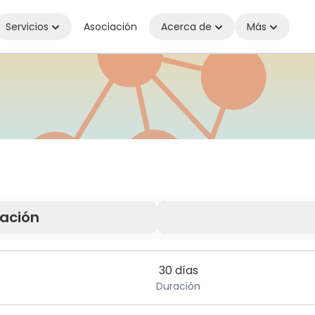
Servicios
Asociación
Acerca de
Más
tado dondequiera que estés
ración
30 días
Duración