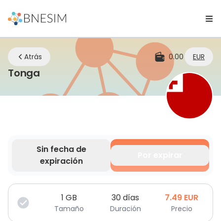
Atrás
0.00
EUR
eSIM | Mantente conectado dondequ
Tonga
Sin fecha de
Por expirar
expiración
Tus datos son válidos por un tiempo limitado.
1
GB
30 días
7.49
EUR
Tamaño
Duración
Precio