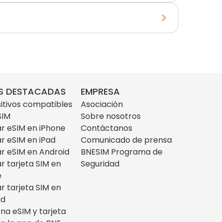
S DESTACADAS
EMPRESA
itivos compatibles
Asociación
SIM
Sobre nosotros
ar eSIM en iPhone
Contáctanos
ar eSIM en iPad
Comunicado de prensa
ar eSIM en Android
BNESIM Programa de
ar tarjeta SIM en
Seguridad
e
ar tarjeta SIM en
id
na eSIM y tarjeta