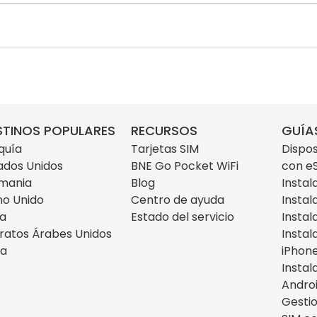
STINOS POPULARES
RECURSOS
GUÍA
quía
Tarjetas SIM
Dispos
ados Unidos
BNE Go Pocket WiFi
con e
mania
Blog
Instal
no Unido
Centro de ayuda
Instal
ia
Estado del servicio
Instal
ratos Árabes Unidos
Instal
za
iPhon
Instal
Andro
Gestio