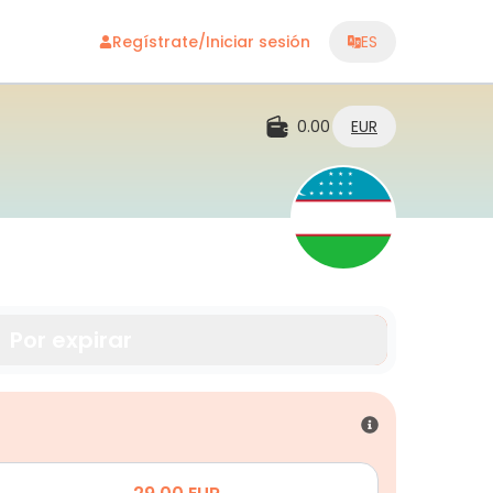
Regístrate/Iniciar sesión
ES
0.00
EUR
Por expirar