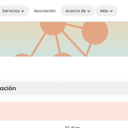
Servicios
Asociación
Acerca de
Más
onectado dondequiera que estés
ración