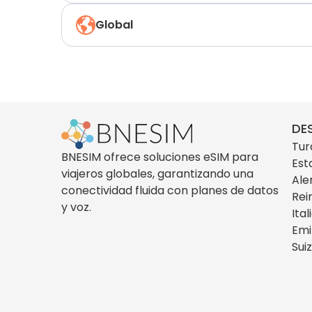
Global
DE
Tur
BNESIM ofrece soluciones eSIM para
Est
viajeros globales, garantizando una
Ale
conectividad fluida con planes de datos
Rei
y voz.
Ital
Emi
Sui