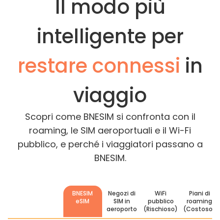
Il modo più
intelligente per
restare connessi
in
viaggio
Scopri come BNESIM si confronta con il
roaming, le SIM aeroportuali e il Wi-Fi
pubblico, e perché i viaggiatori passano a
BNESIM.
BNESIM
Negozi di
WiFi
Piani di
eSIM
SIM in
pubblico
roaming
aeroporto
(Rischioso)
(Costoso)