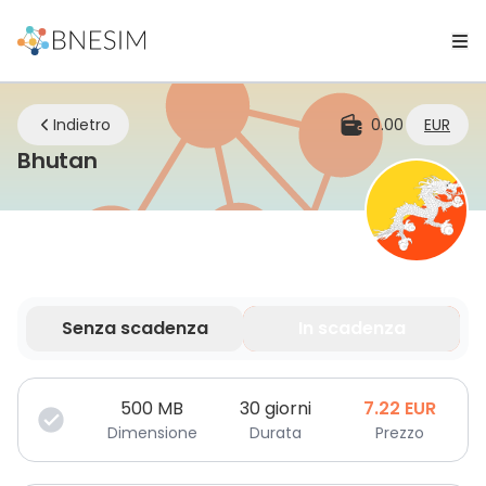
Indietro
0.00
EUR
eSIM | Rimani connesso ovunque tu 
Bhutan
Senza scadenza
In scadenza
I tuoi dati sono validi per un periodo limitato.
500
MB
30 giorni
7.22
EUR
Dimensione
Durata
Prezzo