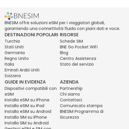
BNESIM offre soluzioni eSIM per i viaggiatori globali,
garantendo una connettività fluida con piani dati e voce.
DESTINAZIONI POPOLARI
RISORSE
Turchia
Schede SIM
Stati Uniti
BNE Go Pocket WiFi
Germania
Blog
Regno Unito
Centro Assistenza
Italia
Stato del servizio
Emirati Arabi Uniti
Svizzera
GUIDE IN EVIDENZA
AZIENDA
Dispositivi compatibili con
Partnership
eSIM
Chi siamo
Installa eSIM su iPhone
Contattaci
Installa eSIM su iPad
Comunicato stampa
Installa eSIM su Android
BNESIM Programma di
Installa SIM su iPhone
Sicurezza
Installa SIM su Android
Gestisci eSIM e SIM con