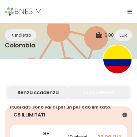
Indietro
0.00
EUR
eSIM | Rimani connesso ovunque 
Colombia
Senza scadenza
In scadenza
I tuoi dati sono validi per un periodo limitato.
GB ILLIMITATI
GB