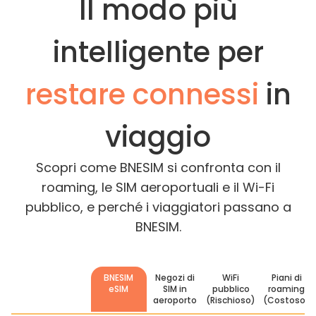
Il modo più
intelligente per
restare connessi
in
viaggio
Scopri come BNESIM si confronta con il
roaming, le SIM aeroportuali e il Wi-Fi
pubblico, e perché i viaggiatori passano a
BNESIM.
BNESIM
Negozi di
WiFi
Piani di
eSIM
SIM in
pubblico
roaming
aeroporto
(Rischioso)
(Costoso)