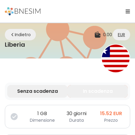
Indietro
0.00
EUR
eSIM | Rimani connesso ovunque tu 
Liberia
Senza scadenza
In scadenza
I tuoi dati sono validi per un periodo limitato.
1
GB
30 giorni
15.52
EUR
Dimensione
Durata
Prezzo