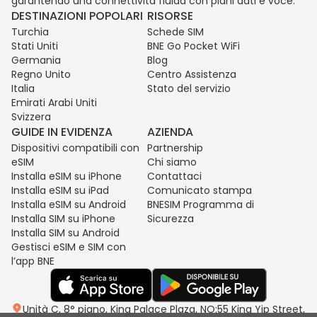
garantendo una connettività fluida con piani dati e voce.
DESTINAZIONI POPOLARI
RISORSE
Turchia
Schede SIM
Stati Uniti
BNE Go Pocket WiFi
Germania
Blog
Regno Unito
Centro Assistenza
Italia
Stato del servizio
Emirati Arabi Uniti
Svizzera
GUIDE IN EVIDENZA
AZIENDA
Dispositivi compatibili con
Partnership
eSIM
Chi siamo
Installa eSIM su iPhone
Contattaci
Installa eSIM su iPad
Comunicato stampa
Installa eSIM su Android
BNESIM Programma di
Installa SIM su iPhone
Sicurezza
Installa SIM su Android
Gestisci eSIM e SIM con
l’app BNE
Unità C, 8° piano, King Palace Plaza, NO:55 King Yip Street,