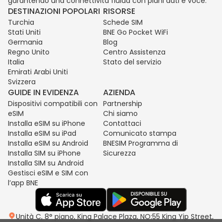
garantendo una connettività fluida con piani dati e voce.
DESTINAZIONI POPOLARI
RISORSE
Turchia
Schede SIM
Stati Uniti
BNE Go Pocket WiFi
Germania
Blog
Regno Unito
Centro Assistenza
Italia
Stato del servizio
Emirati Arabi Uniti
Svizzera
GUIDE IN EVIDENZA
AZIENDA
Dispositivi compatibili con
Partnership
eSIM
Chi siamo
Installa eSIM su iPhone
Contattaci
Installa eSIM su iPad
Comunicato stampa
Installa eSIM su Android
BNESIM Programma di
Installa SIM su iPhone
Sicurezza
Installa SIM su Android
Gestisci eSIM e SIM con
l’app BNE
Unità C, 8° piano, King Palace Plaza, NO:55 King Yip Street,