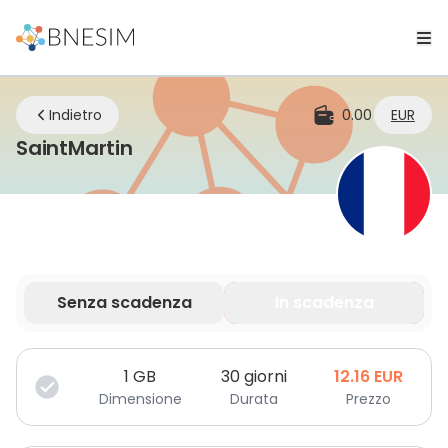
Indietro
0.00
EUR
eSIM | Rimani connesso ovunque
SaintMartin
Senza scadenza
In scadenza
I tuoi dati sono validi per un periodo limitato.
1
GB
30 giorni
12.16
EUR
Dimensione
Durata
Prezzo