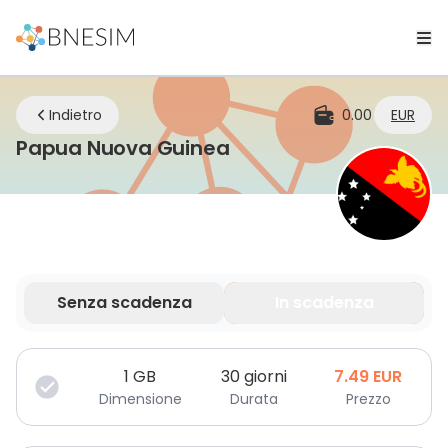
Indietro
0.00
EUR
eSIM | Rimani connes
Papua Nuova Guinea
Senza scadenza
In scadenza
I tuoi dati sono validi per un periodo limitato.
1
GB
30 giorni
7.49
EUR
Dimensione
Durata
Prezzo