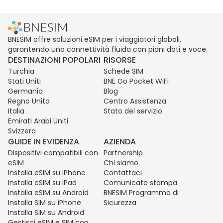
BNESIM offre soluzioni eSIM per i viaggiatori globali,
garantendo una connettività fluida con piani dati e voce.
DESTINAZIONI POPOLARI
RISORSE
Turchia
Schede SIM
Stati Uniti
BNE Go Pocket WiFi
Germania
Blog
Regno Unito
Centro Assistenza
Italia
Stato del servizio
Emirati Arabi Uniti
Svizzera
GUIDE IN EVIDENZA
AZIENDA
Dispositivi compatibili con
Partnership
eSIM
Chi siamo
Installa eSIM su iPhone
Contattaci
Installa eSIM su iPad
Comunicato stampa
Installa eSIM su Android
BNESIM Programma di
Installa SIM su iPhone
Sicurezza
Installa SIM su Android
Gestisci eSIM e SIM con