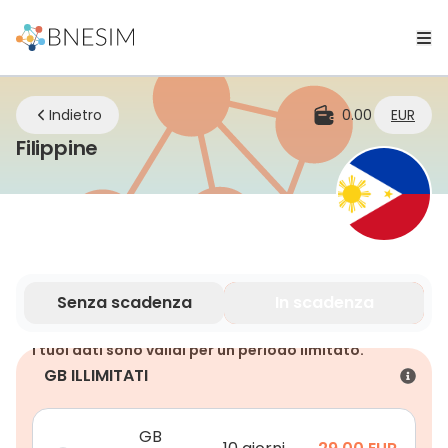
Indietro
0.00
EUR
eSIM | Rimani connesso ovunque tu
Filippine
Senza scadenza
In scadenza
I tuoi dati sono validi per un periodo limitato.
GB ILLIMITATI
GB