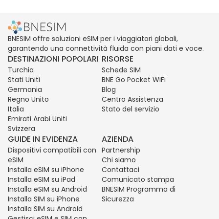
BNESIM offre soluzioni eSIM per i viaggiatori globali,
garantendo una connettività fluida con piani dati e voce.
DESTINAZIONI POPOLARI
RISORSE
Turchia
Schede SIM
Stati Uniti
BNE Go Pocket WiFi
Germania
Blog
Regno Unito
Centro Assistenza
Italia
Stato del servizio
Emirati Arabi Uniti
Svizzera
GUIDE IN EVIDENZA
AZIENDA
Dispositivi compatibili con
Partnership
eSIM
Chi siamo
Installa eSIM su iPhone
Contattaci
Installa eSIM su iPad
Comunicato stampa
Installa eSIM su Android
BNESIM Programma di
Installa SIM su iPhone
Sicurezza
Installa SIM su Android
Gestisci eSIM e SIM con