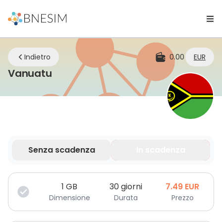
Indietro
0.00
EUR
eSIM | Rimani connesso ovunque t
Vanuatu
Senza scadenza
In scadenza
I tuoi dati sono validi per un periodo limitato.
1
GB
30 giorni
7.49
EUR
Dimensione
Durata
Prezzo