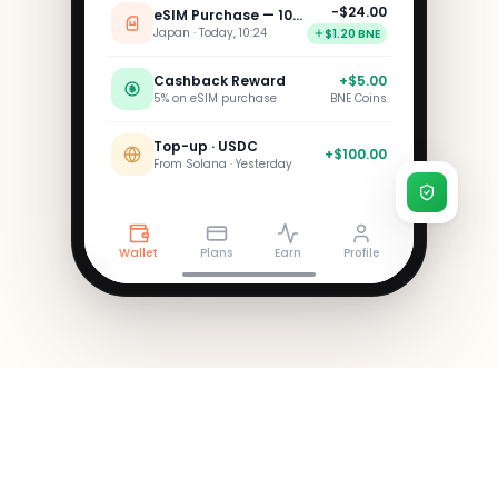
−$24.00
eSIM Purchase — 10GB
Japan · Today, 10:24
$1.20 BNE
Cashback Reward
+$5.00
5% on eSIM purchase
BNE Coins
Top-up · USDC
+$100.00
From Solana · Yesterday
Wallet
Plans
Earn
Profile