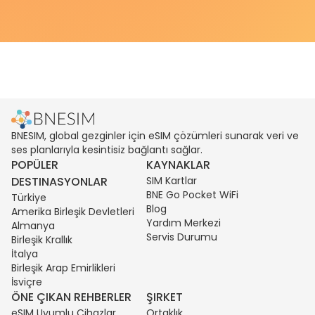
BNESIM, global gezginler için eSIM çözümleri sunarak veri ve
ses planlarıyla kesintisiz bağlantı sağlar.
POPÜLER
KAYNAKLAR
DESTINASYONLAR
SIM Kartlar
BNE Go Pocket WiFi
Türkiye
Blog
Amerika Birleşik Devletleri
Yardım Merkezi
Almanya
Servis Durumu
Birleşik Krallık
İtalya
Birleşik Arap Emirlikleri
İsviçre
ÖNE ÇIKAN REHBERLER
ŞIRKET
eSIM Uyumlu Cihazlar
Ortaklık