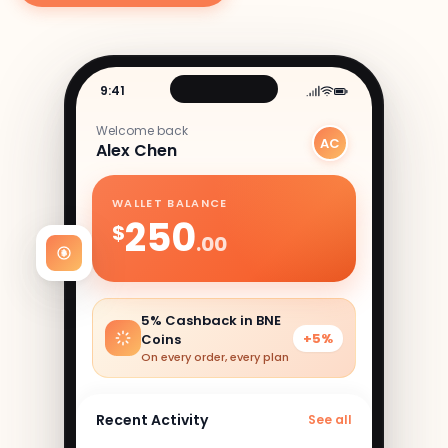
9:41
Welcome back
AC
Alex Chen
WALLET BALANCE
250
$
.00
5% Cashback in BNE
+5%
Coins
On every order, every plan
Recent Activity
See all