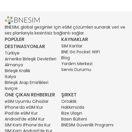
BNESIM, global gezginler için eSIM çözümleri sunarak veri ve
ses planlarıyla kesintisiz bağlantı sağlar.
POPÜLER
KAYNAKLAR
DESTINASYONLAR
SIM Kartlar
BNE Go Pocket WiFi
Türkiye
Blog
Amerika Birleşik Devletleri
Yardım Merkezi
Almanya
Servis Durumu
Birleşik Krallık
İtalya
Birleşik Arap Emirlikleri
İsviçre
ÖNE ÇIKAN REHBERLER
ŞIRKET
eSIM Uyumlu Cihazlar
Ortaklık
iPhone’da eSIM Kur
Hakkımızda
iPad’de eSIM Kur
Bize Ulaşın
Android’de eSIM Kur
Basın Bülteni
SIM Kartı iPhone’da Kur
BNESIM Güvenlik Programı
SIM Kartı Android’de Kur