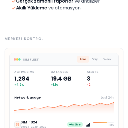
Gerçek zamanlı raporlar
ve analizler
Akıllı Yükleme
ve otomasyon
MERKEZI KONTROL
SIM FLEET
Live
Day
Week
ACTIVE SIMS
DATA USED
ALERTS
1,284
19.4 GB
3
+4.2%
+1.1%
−2
Network usage
Last 24h
SIM-
1024
Active
68%
89014 1039
2010