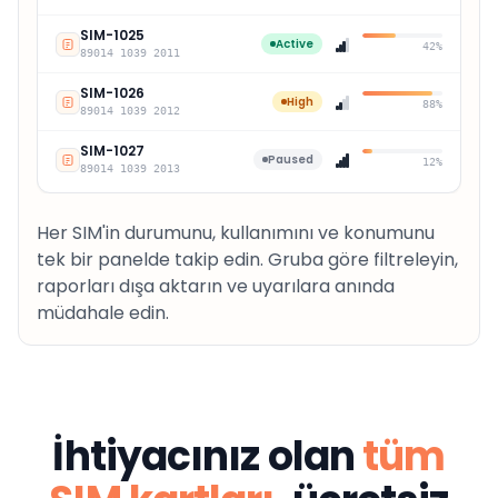
SIM-
1025
Active
42%
89014 1039
2011
SIM-
1026
High
88%
89014 1039
2012
SIM-
1027
Paused
12%
89014 1039
2013
Her SIM'in durumunu, kullanımını ve konumunu
tek bir panelde takip edin. Gruba göre filtreleyin,
raporları dışa aktarın ve uyarılara anında
müdahale edin.
İhtiyacınız olan
tüm