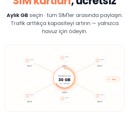
SIM kartları
, ücretsiz
Aylık GB
seçin · tüm SIM'ler arasında paylaşın.
Trafik arttıkça kapasiteyi artırın — yalnızca
havuz için ödeyin.
SIM 01
SIM 02
SIM 03
SHARED POOL
30 GB
FREE
19.4 / 30 GB used
SIM 05
SIM 04
SIM 06