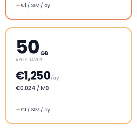
€1 / SIM / ay
50
GB
AYLIK HAVUZ
€1,250
/ay
€0.024
/
MB
€1 / SIM / ay