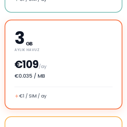
3
GB
AYLIK HAVUZ
€109
/ay
€0.035
/
MB
€1 / SIM / ay