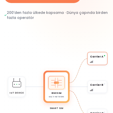
200'den fazla ülkede kapsama · Dünya çapında birden
fazla operatör
Carrier A
Carrier B
IoT DEVICE
BNESIM
MULTI-NETWORK
SMART SIM