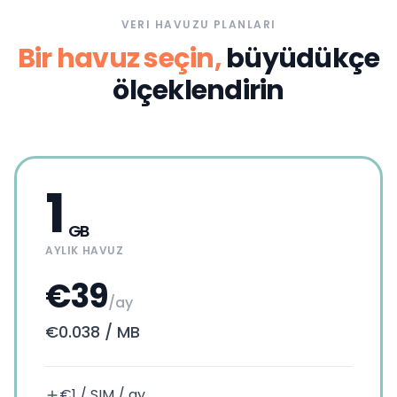
VERI HAVUZU PLANLARI
Bir havuz seçin,
büyüdükçe
ölçeklendirin
1
GB
AYLIK HAVUZ
€39
/ay
€0.038
/
MB
€1 / SIM / ay