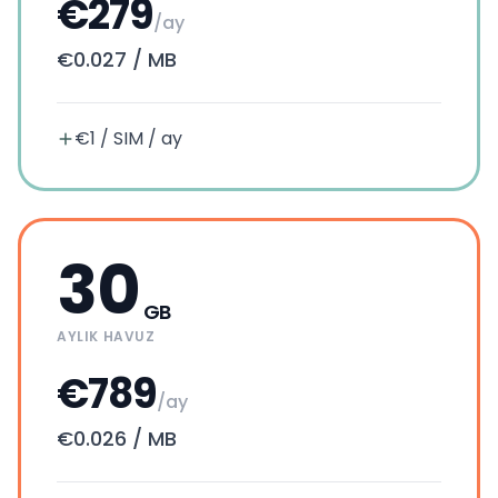
€279
/ay
€0.027
/
MB
€1 / SIM / ay
30
GB
AYLIK HAVUZ
€789
/ay
€0.026
/
MB