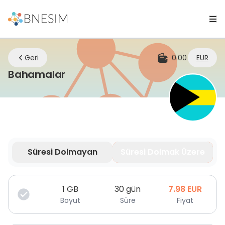
Geri
0.00
EUR
eSIM | Nerede olursanız olun ba
Bahamalar
Süresi Dolmayan
Süresi Dolmak Üzere
Veriniz sınırlı süre için geçerlidir.
1
GB
30 gün
7.98
EUR
Boyut
Süre
Fiyat