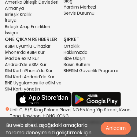
Blog
Amerika Birleşik Devletleri
Yardım Merkezi
Almanya
Servis Durumu
Birleşik Krallık
İtalya
Birleşik Arap Emirlikleri
İsviçre
ÖNE ÇIKAN REHBERLER
ŞIRKET
eSIM Uyumlu Cihazlar
Ortaklık
iPhone’da eSIM Kur
Hakkımızda
iPad’de eSIM Kur
Bize Ulaşın
Android’de eSIM Kur
Basın Bülteni
SIM Kartı iPhone’da Kur
BNESIM Güvenlik Programı
SIM Kartı Android’de Kur
BNE Uygulaması ile eSIM ve
SIM Kartı yönetin
Unit C, 8/F, King Palace Plaza, NO:55 King Yip Street, Kwun
Tong, Kowloon, HONG KONG
2017-2026 BNESIM LIMITED Tüm Hakları Saklıdır.
Bu web sitesi, aşağıdaki amaçlarla
Anladım
tarama deneyiminizi geliştirmek için
Gizlilik politikası