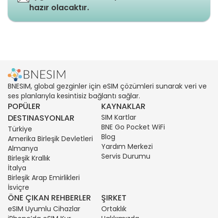
hazır olacaktır.
BNESIM, global gezginler için eSIM çözümleri sunarak veri ve
ses planlarıyla kesintisiz bağlantı sağlar.
POPÜLER
KAYNAKLAR
DESTINASYONLAR
SIM Kartlar
BNE Go Pocket WiFi
Türkiye
Blog
Amerika Birleşik Devletleri
Yardım Merkezi
Almanya
Servis Durumu
Birleşik Krallık
İtalya
Birleşik Arap Emirlikleri
İsviçre
ÖNE ÇIKAN REHBERLER
ŞIRKET
eSIM Uyumlu Cihazlar
Ortaklık