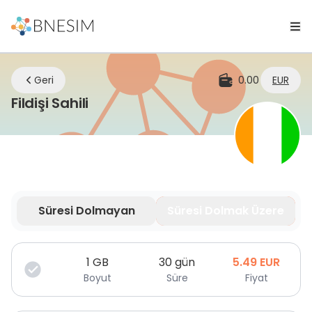
Geri
0.00
EUR
eSIM | Nerede olursanız olun bağ
Fildişi Sahili
Süresi Dolmayan
Süresi Dolmak Üzere
Veriniz sınırlı süre için geçerlidir.
1
GB
30 gün
5.49
EUR
Boyut
Süre
Fiyat