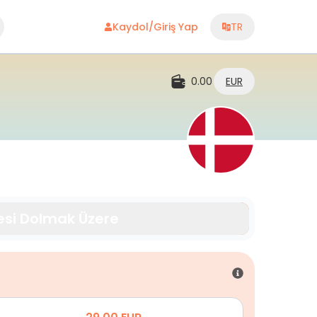
Kaydol/Giriş Yap
TR
0.00
EUR
esi Dolmak Üzere