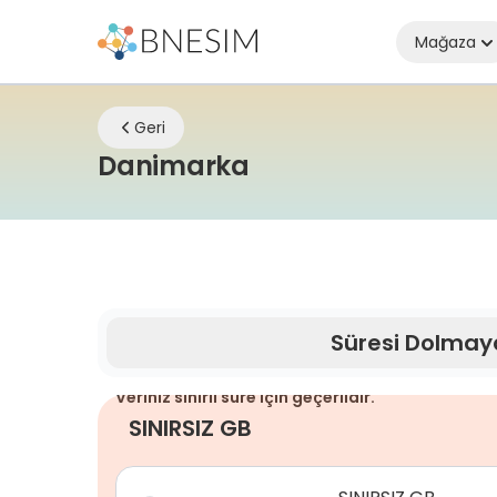
Mağaza
Geri
eSIM | Nerede olur
Danimarka
Süresi Dolmay
Veriniz sınırlı süre için geçerlidir.
SINIRSIZ GB