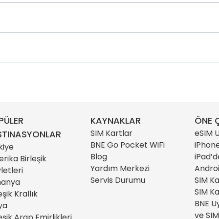
PÜLER
KAYNAKLAR
ÖNE Ç
SIM Kartlar
eSIM U
STINASYONLAR
BNE Go Pocket WiFi
iPhone
kiye
Blog
iPad’d
rika Birleşik
Yardım Merkezi
Androi
letleri
Servis Durumu
SIM Ka
manya
SIM Ka
eşik Krallık
BNE Uy
lya
ve SIM
eşik Arap Emirlikleri