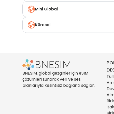
Mini Global
Küresel
PO
DE
BNESIM, global gezginler için eSIM
Tür
çözümleri sunarak veri ve ses
Ame
planlarıyla kesintisiz bağlantı sağlar.
Dev
Al
Birl
İta
Birl