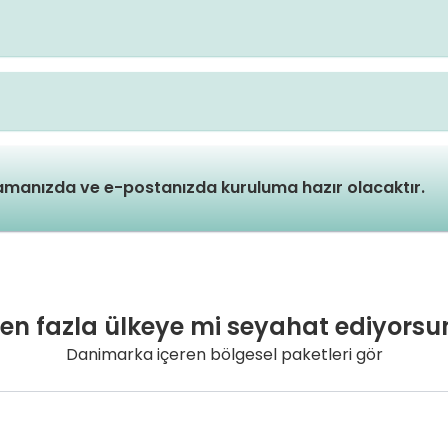
lamanızda ve e-postanızda kuruluma hazır olacaktır.
den fazla ülkeye mi seyahat ediyorsu
Danimarka içeren bölgesel paketleri gör