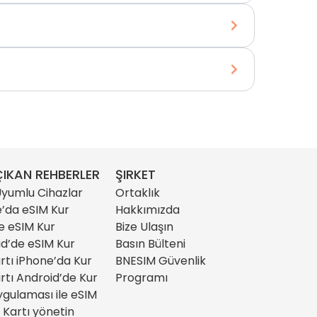
IKAN REHBERLER
ŞIRKET
yumlu Cihazlar
Ortaklık
’da eSIM Kur
Hakkımızda
e eSIM Kur
Bize Ulaşın
d’de eSIM Kur
Basın Bülteni
rtı iPhone’da Kur
BNESIM Güvenlik
rtı Android’de Kur
Programı
gulaması ile eSIM
 Kartı yönetin