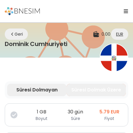
Geri
0.00
EUR
eSIM | Nerede olursanı
Dominik Cumhuriyeti
Süresi Dolmayan
Süresi Dolmak Üzere
Veriniz sınırlı süre için geçerlidir.
1
GB
30 gün
5.79
EUR
Boyut
Süre
Fiyat