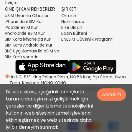
İsviçre
ÖNE ÇIKAN REHBERLER
ŞIRKET
eSIM Uyumlu Cihazlar
Ortaklık
iPhone’da eSIM Kur
Hakkımızda
iPad’de eSIM Kur
Bize Ulaşın
Android’de eSIM Kur
Basın Bülteni
SIM Kartı iPhone’da Kur
BNESIM Güvenlik Programı
SIM Kartı Android’de Kur
BNE Uygulaması ile eSIM ve
SIM Kartı yönetin
Unit C, 8/F, King Palace Plaza, NO:55 King Yip Street, Kwun
Tong, Kowloon, HONG KONG
2017-2026 BNESIM LIMITED Tüm Hakları Saklıdır.
Bu web sitesi, aşağıdaki amaçlarla
Anladım
tarama deneyiminizi geliştirmek için
Gizlilik politikası
çerezler ve diğer izleme teknolojilerini
Şartlar ve Koşullar
kullanır: web sitesinin temel işlevlerini
Adil Kullanım Politikası
etkinleştirmek ve web sitesinde daha
iyi bir deneyim sunmak.