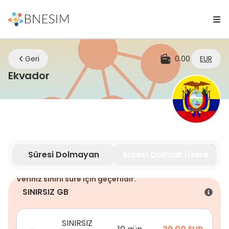
Geri
0.00
EUR
eSIM | Nerede olursanız olun bağlan
Ekvador
Süresi Dolmayan
Süresi Dolmak Üzere
Veriniz sınırlı süre için geçerlidir.
SINIRSIZ GB
SINIRSIZ