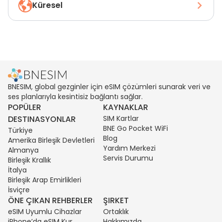
Küresel
BNESIM, global gezginler için eSIM çözümleri sunarak veri ve
ses planlarıyla kesintisiz bağlantı sağlar.
POPÜLER
KAYNAKLAR
DESTINASYONLAR
SIM Kartlar
BNE Go Pocket WiFi
Türkiye
Blog
Amerika Birleşik Devletleri
Yardım Merkezi
Almanya
Servis Durumu
Birleşik Krallık
İtalya
Birleşik Arap Emirlikleri
İsviçre
ÖNE ÇIKAN REHBERLER
ŞIRKET
eSIM Uyumlu Cihazlar
Ortaklık
iPhone’da eSIM Kur
Hakkımızda