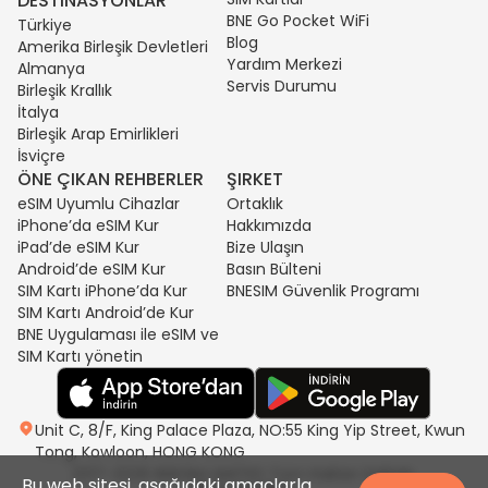
DESTINASYONLAR
BNE Go Pocket WiFi
Türkiye
Blog
Amerika Birleşik Devletleri
Yardım Merkezi
Almanya
Servis Durumu
Birleşik Krallık
İtalya
Birleşik Arap Emirlikleri
İsviçre
ÖNE ÇIKAN REHBERLER
ŞIRKET
eSIM Uyumlu Cihazlar
Ortaklık
iPhone’da eSIM Kur
Hakkımızda
iPad’de eSIM Kur
Bize Ulaşın
Android’de eSIM Kur
Basın Bülteni
SIM Kartı iPhone’da Kur
BNESIM Güvenlik Programı
SIM Kartı Android’de Kur
BNE Uygulaması ile eSIM ve
SIM Kartı yönetin
Unit C, 8/F, King Palace Plaza, NO:55 King Yip Street, Kwun
Tong, Kowloon, HONG KONG
2017-2026 BNESIM LIMITED Tüm Hakları Saklıdır.
Bu web sitesi, aşağıdaki amaçlarla