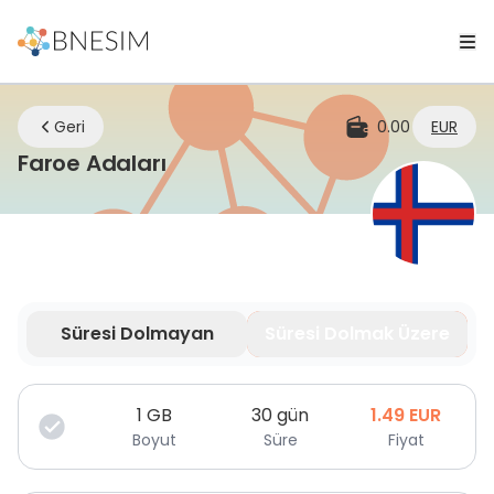
Geri
0.00
EUR
eSIM | Nerede olursanız olun 
Faroe Adaları
Süresi Dolmayan
Süresi Dolmak Üzere
Veriniz sınırlı süre için geçerlidir.
1
GB
30 gün
1.49
EUR
Boyut
Süre
Fiyat