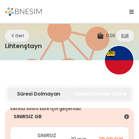
Geri
0.00
EUR
eSIM | Nerede olursanız olun ba
Lihtenştayn
Süresi Dolmayan
Süresi Dolmak Üzere
Veriniz sınırlı süre için geçerlidir.
SINIRSIZ GB
SINIRSIZ