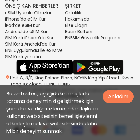
ÖNE ÇIKAN REHBERLER
ŞIRKET
eSIM Uyumlu Cihazlar
Ortaklık
iPhone’da eSIM Kur
Hakkımızda
iPad’de eSIM Kur
Bize Ulaşın
Android’de eSIM Kur
Basın Bülteni
SIM Kartı iPhone’da Kur
BNESIM Güvenlik Programı
SIM Kartı Android’de Kur
BNE Uygulaması ile eSIM ve
SIM Kartı yönetin
Unit C, 8/F, King Palace Plaza, NO:55 King Yip Street, Kwun
Tong, Kowloon, HONG KONG
2017-2026 BNESIM LIMITED Tüm Hakları Saklıdır.
Bu web sitesi, aşağıdaki amaçlarla
Anladım
tarama deneyiminizi geliştirmek için
Gizlilik politikası
çerezler ve diğer izleme teknolojilerini
Şartlar ve Koşullar
kullanır: web sitesinin temel işlevlerini
Adil Kullanım Politikası
etkinleştirmek ve web sitesinde daha
iyi bir deneyim sunmak.