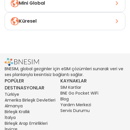
Mini Global
Küresel
BNESIM, global gezginler için eSIM çözümleri sunarak veri ve
ses planlarıyla kesintisiz bağlantı sağlar.
POPÜLER
KAYNAKLAR
DESTINASYONLAR
SIM Kartlar
BNE Go Pocket WiFi
Türkiye
Blog
Amerika Birleşik Devletleri
Yardım Merkezi
Almanya
Servis Durumu
Birleşik Krallık
İtalya
Birleşik Arap Emirlikleri
İsviçre