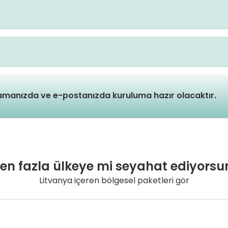
lamanızda ve e-postanızda kuruluma hazır olacaktır.
den fazla ülkeye mi seyahat ediyorsu
Litvanya içeren bölgesel paketleri gör