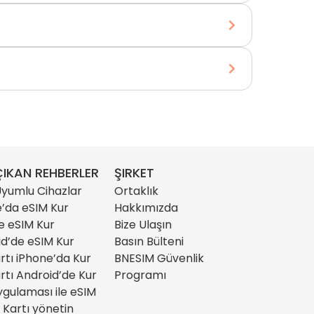
IKAN REHBERLER
ŞIRKET
yumlu Cihazlar
Ortaklık
’da eSIM Kur
Hakkımızda
e eSIM Kur
Bize Ulaşın
d’de eSIM Kur
Basın Bülteni
rtı iPhone’da Kur
BNESIM Güvenlik
rtı Android’de Kur
Programı
gulaması ile eSIM
 Kartı yönetin