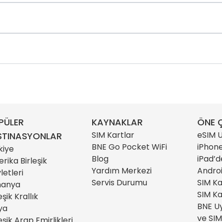
PÜLER
KAYNAKLAR
ÖNE Ç
SIM Kartlar
eSIM U
STINASYONLAR
BNE Go Pocket WiFi
iPhone
kiye
Blog
iPad’d
rika Birleşik
Yardım Merkezi
Androi
letleri
Servis Durumu
SIM Ka
manya
SIM Ka
eşik Krallık
BNE Uy
lya
ve SIM
eşik Arap Emirlikleri