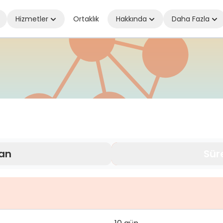
Hizmetler
Ortaklık
Hakkında
Daha Fazla
ız olun bağlantıda kalın
an
Sür