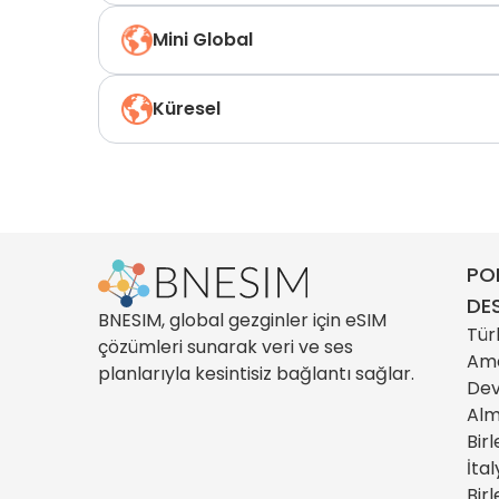
Mini Global
Küresel
PO
DE
BNESIM, global gezginler için eSIM
Tür
çözümleri sunarak veri ve ses
Ame
planlarıyla kesintisiz bağlantı sağlar.
Dev
Al
Birl
İta
Birl