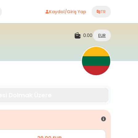
Kaydol/Giriş Yap
TR
0.00
EUR
esi Dolmak Üzere