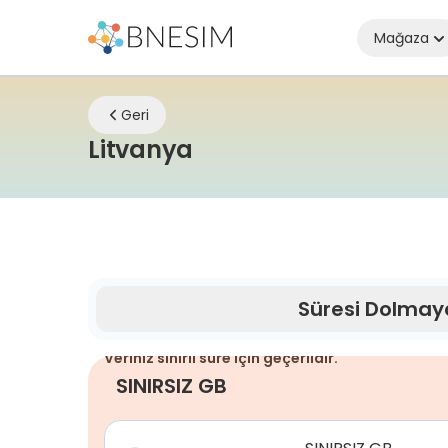
Mağaza
Geri
eSIM | Nerede olursan
Litvanya
Süresi Dolmay
Veriniz sınırlı süre için geçerlidir.
SINIRSIZ GB