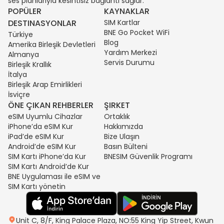
ses planlarıyla kesintisiz bağlantı sağlar.
POPÜLER
KAYNAKLAR
DESTINASYONLAR
SIM Kartlar
BNE Go Pocket WiFi
Türkiye
Blog
Amerika Birleşik Devletleri
Yardım Merkezi
Almanya
Servis Durumu
Birleşik Krallık
İtalya
Birleşik Arap Emirlikleri
İsviçre
ÖNE ÇIKAN REHBERLER
ŞIRKET
eSIM Uyumlu Cihazlar
Ortaklık
iPhone’da eSIM Kur
Hakkımızda
iPad’de eSIM Kur
Bize Ulaşın
Android’de eSIM Kur
Basın Bülteni
SIM Kartı iPhone’da Kur
BNESIM Güvenlik Programı
SIM Kartı Android’de Kur
BNE Uygulaması ile eSIM ve
SIM Kartı yönetin
Unit C, 8/F, King Palace Plaza, NO:55 King Yip Street, Kwun