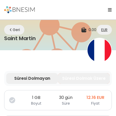
Geri
0.00
EUR
eSIM | Nerede olursanız olun ba
Saint Martin
Süresi Dolmayan
Süresi Dolmak Üzere
Veriniz sınırlı süre için geçerlidir.
1
GB
30 gün
12.16
EUR
Boyut
Süre
Fiyat