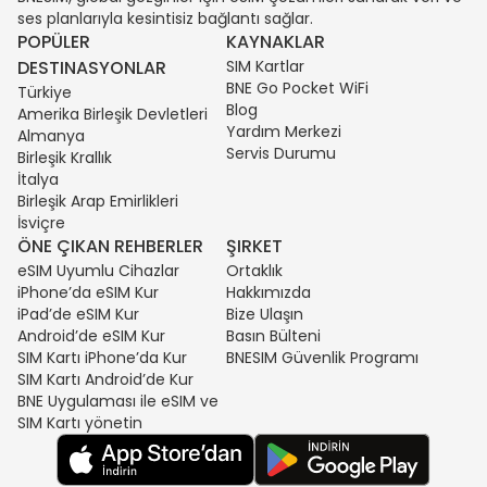
ses planlarıyla kesintisiz bağlantı sağlar.
POPÜLER
KAYNAKLAR
DESTINASYONLAR
SIM Kartlar
BNE Go Pocket WiFi
Türkiye
Blog
Amerika Birleşik Devletleri
Yardım Merkezi
Almanya
Servis Durumu
Birleşik Krallık
İtalya
Birleşik Arap Emirlikleri
İsviçre
ÖNE ÇIKAN REHBERLER
ŞIRKET
eSIM Uyumlu Cihazlar
Ortaklık
iPhone’da eSIM Kur
Hakkımızda
iPad’de eSIM Kur
Bize Ulaşın
Android’de eSIM Kur
Basın Bülteni
SIM Kartı iPhone’da Kur
BNESIM Güvenlik Programı
SIM Kartı Android’de Kur
BNE Uygulaması ile eSIM ve
SIM Kartı yönetin