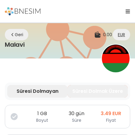
Geri
0.00
EUR
eSIM | Nerede olursanız olun bağlant
Malavi
Süresi Dolmayan
Süresi Dolmak Üzere
Veriniz sınırlı süre için geçerlidir.
1
GB
30 gün
3.49
EUR
Boyut
Süre
Fiyat