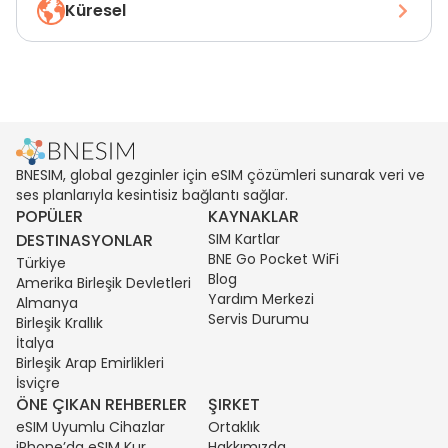
Küresel
BNESIM, global gezginler için eSIM çözümleri sunarak veri ve
ses planlarıyla kesintisiz bağlantı sağlar.
POPÜLER
KAYNAKLAR
DESTINASYONLAR
SIM Kartlar
BNE Go Pocket WiFi
Türkiye
Blog
Amerika Birleşik Devletleri
Yardım Merkezi
Almanya
Servis Durumu
Birleşik Krallık
İtalya
Birleşik Arap Emirlikleri
İsviçre
ÖNE ÇIKAN REHBERLER
ŞIRKET
eSIM Uyumlu Cihazlar
Ortaklık
iPhone’da eSIM Kur
Hakkımızda