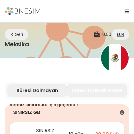
Geri
0.00
EUR
eSIM | Nerede olursanız olun bağlan
Meksika
Süresi Dolmayan
Süresi Dolmak Üzere
Veriniz sınırlı süre için geçerlidir.
SINIRSIZ GB
SINIRSIZ