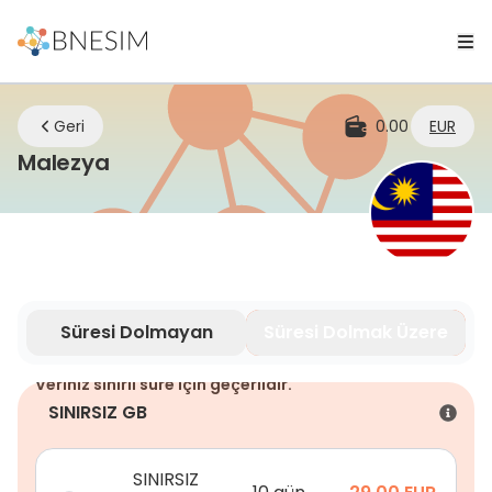
Geri
0.00
EUR
eSIM | Nerede olursanız olun bağla
Malezya
Süresi Dolmayan
Süresi Dolmak Üzere
Veriniz sınırlı süre için geçerlidir.
SINIRSIZ GB
SINIRSIZ