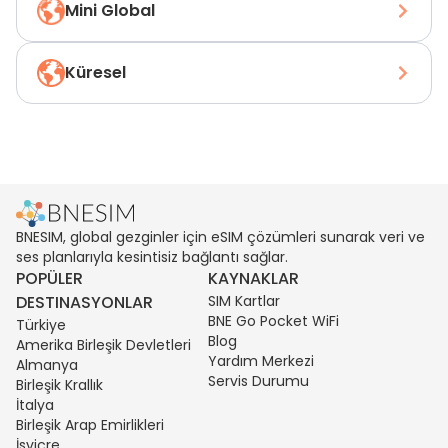
Mini Global
Küresel
BNESIM, global gezginler için eSIM çözümleri sunarak veri ve
ses planlarıyla kesintisiz bağlantı sağlar.
POPÜLER
KAYNAKLAR
DESTINASYONLAR
SIM Kartlar
BNE Go Pocket WiFi
Türkiye
Blog
Amerika Birleşik Devletleri
Yardım Merkezi
Almanya
Servis Durumu
Birleşik Krallık
İtalya
Birleşik Arap Emirlikleri
İsviçre