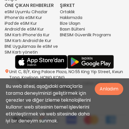
ÖNE ÇIKAN REHBERLER
ŞIRKET
eSIM Uyumlu Cihazlar
Ortaklık
iPhone’da eSIM Kur
Hakkımızda
iPad’de eSIM Kur
Bize Ulaşın
Android’de eSIM Kur
Basın Bülteni
SIM Kartı iPhone’da Kur
BNESIM Güvenlik Programı
SIM Kartı Android’de Kur
BNE Uygulaması ile eSIM ve
SIM Kartı yönetin
Unit C, 8/F, King Palace Plaza, NO:55 King Yip Street, Kwun
Tong, Kowloon, HONG KONG
2017-2026 BNESIM LIMITED Tüm Hakları Saklıdır.
Bu web sitesi, aşağıdaki amaçlarla
Anladım
tarama deneyiminizi geliştirmek için
Gizlilik politikası
çerezler ve diğer izleme teknolojilerini
Şartlar ve Koşullar
kullanır: web sitesinin temel işlevlerini
Adil Kullanım Politikası
etkinleştirmek ve web sitesinde daha
iyi bir deneyim sunmak.