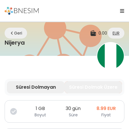
Geri
0.00
EUR
eSIM | Nerede olursanız olun bağlant
Nijerya
Süresi Dolmayan
Süresi Dolmak Üzere
Veriniz sınırlı süre için geçerlidir.
1
GB
30 gün
8.99
EUR
Boyut
Süre
Fiyat