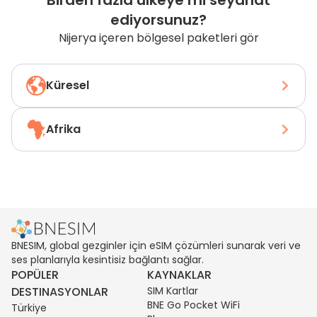
Birden fazla ülkeye mi seyahat
ediyorsunuz?
Nijerya içeren bölgesel paketleri gör
Küresel
Afrika
BNESIM, global gezginler için eSIM çözümleri sunarak veri ve
ses planlarıyla kesintisiz bağlantı sağlar.
POPÜLER
KAYNAKLAR
DESTINASYONLAR
SIM Kartlar
BNE Go Pocket WiFi
Türkiye