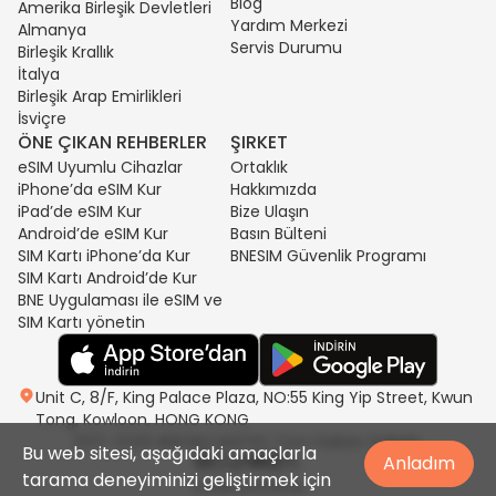
Blog
Amerika Birleşik Devletleri
Yardım Merkezi
Almanya
Servis Durumu
Birleşik Krallık
İtalya
Birleşik Arap Emirlikleri
İsviçre
ÖNE ÇIKAN REHBERLER
ŞIRKET
eSIM Uyumlu Cihazlar
Ortaklık
iPhone’da eSIM Kur
Hakkımızda
iPad’de eSIM Kur
Bize Ulaşın
Android’de eSIM Kur
Basın Bülteni
SIM Kartı iPhone’da Kur
BNESIM Güvenlik Programı
SIM Kartı Android’de Kur
BNE Uygulaması ile eSIM ve
SIM Kartı yönetin
Unit C, 8/F, King Palace Plaza, NO:55 King Yip Street, Kwun
Tong, Kowloon, HONG KONG
2017-2026 BNESIM LIMITED Tüm Hakları Saklıdır.
Bu web sitesi, aşağıdaki amaçlarla
Anladım
tarama deneyiminizi geliştirmek için
Gizlilik politikası