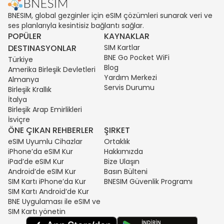
BNESIM, global gezginler için eSIM çözümleri sunarak veri ve
ses planlarıyla kesintisiz bağlantı sağlar.
POPÜLER
KAYNAKLAR
DESTINASYONLAR
SIM Kartlar
BNE Go Pocket WiFi
Türkiye
Blog
Amerika Birleşik Devletleri
Yardım Merkezi
Almanya
Servis Durumu
Birleşik Krallık
İtalya
Birleşik Arap Emirlikleri
İsviçre
ÖNE ÇIKAN REHBERLER
ŞIRKET
eSIM Uyumlu Cihazlar
Ortaklık
iPhone’da eSIM Kur
Hakkımızda
iPad’de eSIM Kur
Bize Ulaşın
Android’de eSIM Kur
Basın Bülteni
SIM Kartı iPhone’da Kur
BNESIM Güvenlik Programı
SIM Kartı Android’de Kur
BNE Uygulaması ile eSIM ve
SIM Kartı yönetin