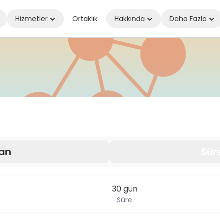
Hizmetler
Ortaklık
Hakkında
Daha Fazla
ede olursanız olun bağlantıda kalın
an
Sür
30 gün
Süre