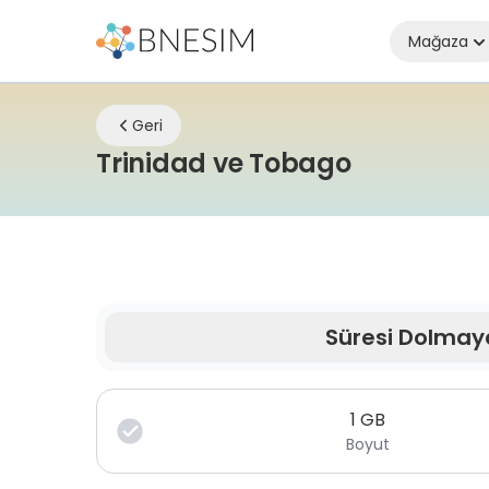
Mağaza
Geri
eSIM | Ner
Trinidad ve Tobago
Süresi Dolmay
Veriniz sınırlı süre için geçerlidir.
1
GB
Boyut