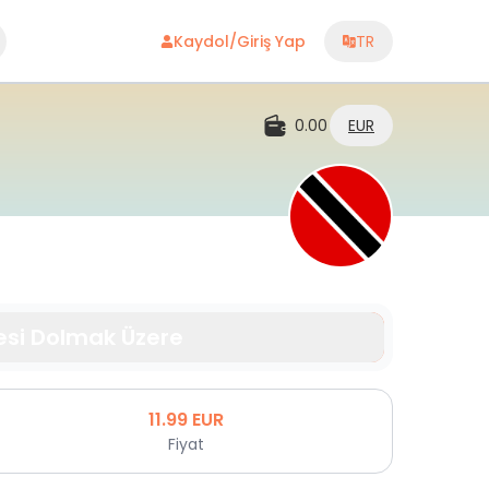
Kaydol/Giriş Yap
TR
0.00
EUR
esi Dolmak Üzere
11.99
EUR
Fiyat