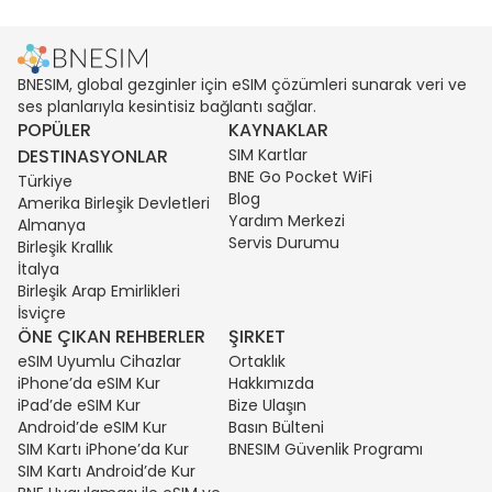
BNESIM, global gezginler için eSIM çözümleri sunarak veri ve
ses planlarıyla kesintisiz bağlantı sağlar.
POPÜLER
KAYNAKLAR
DESTINASYONLAR
SIM Kartlar
BNE Go Pocket WiFi
Türkiye
Blog
Amerika Birleşik Devletleri
Yardım Merkezi
Almanya
Servis Durumu
Birleşik Krallık
İtalya
Birleşik Arap Emirlikleri
İsviçre
ÖNE ÇIKAN REHBERLER
ŞIRKET
eSIM Uyumlu Cihazlar
Ortaklık
iPhone’da eSIM Kur
Hakkımızda
iPad’de eSIM Kur
Bize Ulaşın
Android’de eSIM Kur
Basın Bülteni
SIM Kartı iPhone’da Kur
BNESIM Güvenlik Programı
SIM Kartı Android’de Kur