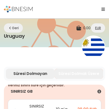
Geri
0.00
EUR
eSIM | Nerede olursanız olun bağla
Uruguay
Süresi Dolmayan
Süresi Dolmak Üzere
Veriniz sınırlı süre için geçerlidir.
SINIRSIZ GB
SINIRSIZ