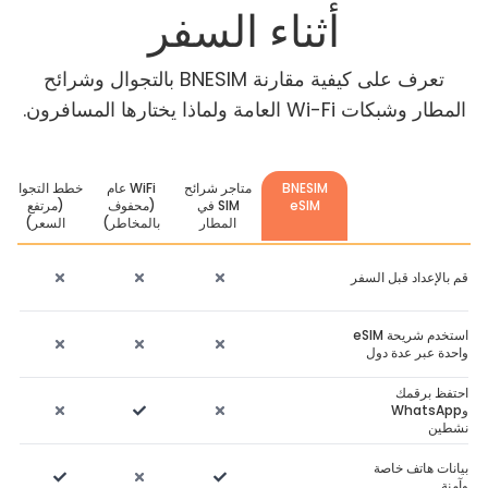
أثناء السفر
تعرف على كيفية مقارنة BNESIM بالتجوال وشرائح
المطار وشبكات Wi-Fi العامة ولماذا يختارها المسافرون.
BNESIM
متاجر شرائح
WiFi عام
خطط التجوال
eSIM
SIM في
(محفوف
(مرتفع
المطار
بالمخاطر)
السعر)
قم بالإعداد قبل السفر
استخدم شريحة eSIM
واحدة عبر عدة دول
احتفظ برقمك
وWhatsApp
نشطين
بيانات هاتف خاصة
وآمنة