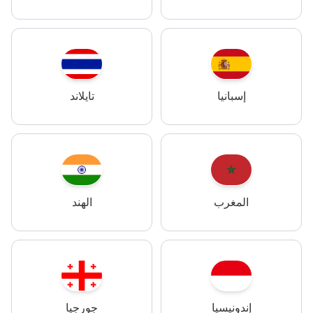
إسبانيا
تايلاند
المغرب
الهند
إندونيسيا
جورجيا