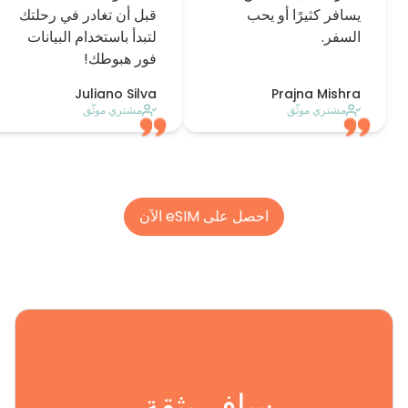
يسافر كثيرًا أو يحب
قبل أن تغادر في رحلتك
السفر.
لتبدأ باستخدام البيانات
فور هبوطك!
Juliano Silva
Prajna Mishra
مشتري موثّق
مشتري موثّق
احصل على eSIM الآن
سافر بثقة.