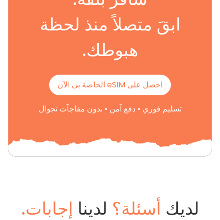
ابقَ متصلاً منذ لحظة
هبوطك.
احصل على eSIM الخاصة بي الآن
تسليم فوري • دفع آمن • بدون مفاجآت تجوال
لديك
أسئلة؟
لدينا
إجابات.