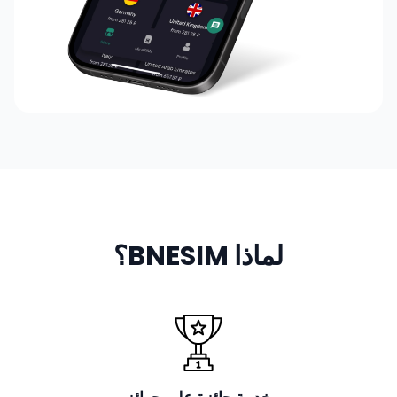
لماذا BNESIM؟