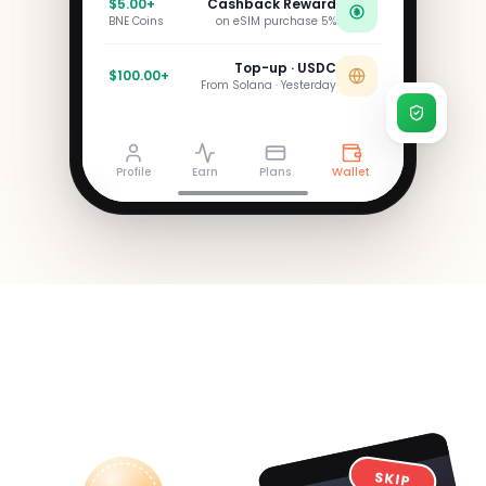
+$5.00
Cashback Reward
BNE Coins
5% on eSIM purchase
Top-up · USDC
+$100.00
From Solana · Yesterday
Profile
Earn
Plans
Wallet
SKIP