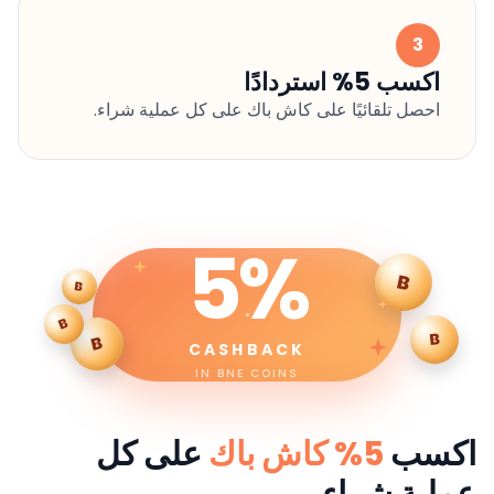
3
اكسب 5% استردادًا
احصل تلقائيًا على كاش باك على كل عملية شراء.
5%
B
B
B
B
B
CASHBACK
IN BNE COINS
اكسب
5% كاش باك
على كل