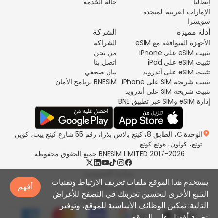
إيطاليا
حالة الخدمة
الإمارات العربية المتحدة
سويسرا
أدلة مميزة
الشركة
الأجهزة المتوافقة مع eSIM
الشراكة
تثبيت eSIM على iPhone
من نحن
تثبيت eSIM على iPad
اتصل بنا
تثبيت eSIM على أندرويد
بيان صحفي
تثبيت شريحة SIM على iPhone
BNESIM برنامج الأمان
تثبيت شريحة SIM على أندرويد
إدارة eSIM وSIM عبر تطبيق BNE
الوحدة C، الطابق 8، كينغ بالاس بلازا، رقم 55 شارع كينغ ييب، كوين
تونغ، كولون، هونغ كونغ
2017-2026 BNESIM LIMITED جميع الحقوق محفوظة.
سياسة الخصوصية
يستخدم هذا الموقع ملفات تعريف الارتباط وتقنيات
أفهم
الشروط والأحكام
التتبع الأخرى لتحسين تجربتك في التصفح للأغراض
سياسة الاستخدام العادل
التالية: تمكين الوظائف الأساسية للموقع، وتوفير
تجربة أفضل على الموقع.