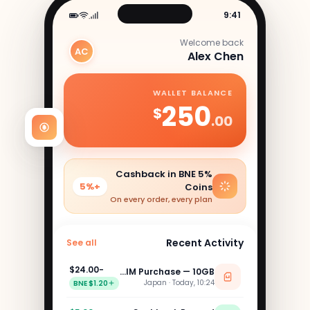
9:41
Welcome back
AC
Alex Chen
WALLET BALANCE
250
$
.00
5% Cashback in BNE
+5%
Coins
On every order, every plan
Recent Activity
See all
−$24.00
eSIM Purchase — 10GB
Japan · Today, 10:24
$1.20 BNE