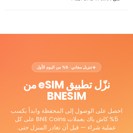
تنزيل مجاني · 5% من اليوم الأول
نزّل تطبيق eSIM من
BNESIM
احصل على الوصول إلى المحفظة وابدأ بكسب
5% كاش باك بعملات BNE Coins على كل
عملية شراء — قبل أن تغادر المنزل حتى.