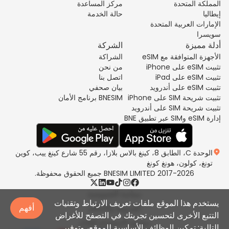
المملكة المتحدة
مركز المساعدة
إيطاليا
حالة الخدمة
الإمارات العربية المتحدة
سويسرا
أدلة مميزة
الشركة
الأجهزة المتوافقة مع eSIM
الشراكة
تثبيت eSIM على iPhone
من نحن
تثبيت eSIM على iPad
اتصل بنا
تثبيت eSIM على أندرويد
بيان صحفي
تثبيت شريحة SIM على iPhone
BNESIM برنامج الأمان
تثبيت شريحة SIM على أندرويد
إدارة eSIM وSIM عبر تطبيق BNE
الوحدة C، الطابق 8، كينغ بالاس بلازا، رقم 55 شارع كينغ ييب، كوين
تونغ، كولون، هونغ كونغ
2017-2026 BNESIM LIMITED جميع الحقوق محفوظة.
سياسة الخصوصية
يستخدم هذا الموقع ملفات تعريف الارتباط وتقنيات
أفهم
الشروط والأحكام
التتبع الأخرى لتحسين تجربتك في التصفح للأغراض
سياسة الاستخدام العادل
التالية: تمكين الوظائف الأساسية للموقع، وتوفير