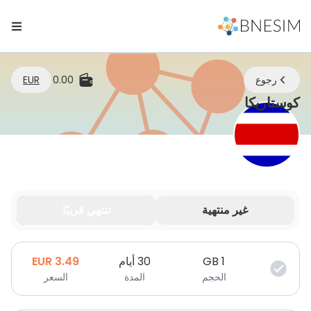
رجوع
0.00
EUR
eSIM | ابقَ متصلاً أينما كنت
كوستاريكا
غير منتهية
تنتهي قريبًا
بياناتك صالحة لفترة محدودة.
1
GB
30 أيام
3.49
EUR
الحجم
المدة
السعر