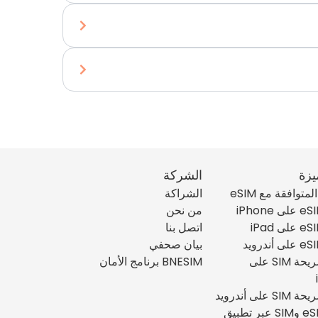
يزة
الشركة
متوافقة مع eSIM
الشراكة
من نحن
اتصل بنا
بيان صحفي
تثبيت شريحة SIM على
BNESIM برنامج الأمان
على أندرويد
إدارة eSIM وSIM عبر تطبيق