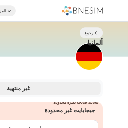
المز
رجوع
eSIM | ابقَ متصلاً أينما كنت
ألمانيا
غير منتهية
بياناتك صالحة لفترة محدودة.
جيجابايت غير محدودة