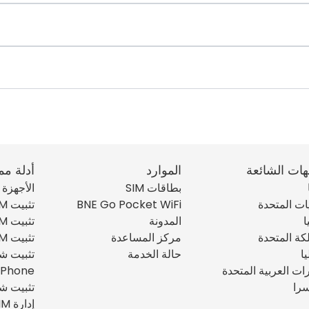
هات الشائعة
الموارد
أدلة مم
بطاقات SIM
الأجهزة ال
يات المتحدة
BNE Go Pocket WiFi
تثبيت eSIM على iPhone
ا
المدونة
تثبيت eSIM على iPad
كة المتحدة
مركز المساعدة
تثبيت eSIM على أندرويد
يا
حالة الخدمة
رات العربية المتحدة
iPhone
را
تثبيت شريحة SIM 