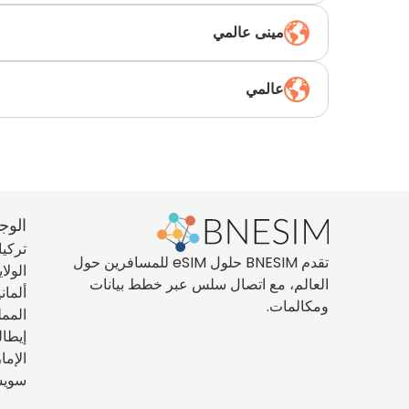
مينى عالمي
عالمي
الوج
تركيا
تقدم BNESIM حلول eSIM للمسافرين حول
الولا
العالم، مع اتصال سلس عبر خطط بيانات
ألماني
ومكالمات.
الممل
إيطال
الإما
سويس