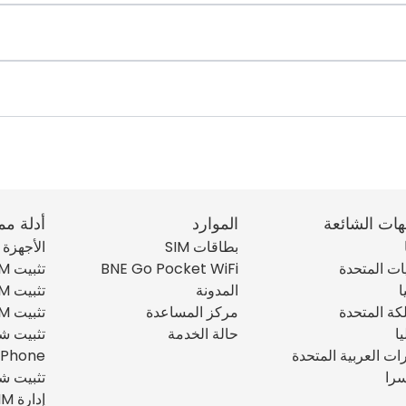
هات الشائعة
الموارد
أدلة مم
بطاقات SIM
الأجهزة ال
يات المتحدة
BNE Go Pocket WiFi
تثبيت eSIM على iPhone
ا
المدونة
تثبيت eSIM على iPad
كة المتحدة
مركز المساعدة
تثبيت eSIM على أندرويد
يا
حالة الخدمة
رات العربية المتحدة
iPhone
را
تثبيت شريحة SIM 