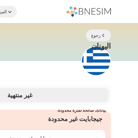
المز
رجوع
eSIM | ابقَ متصلاً أينما كنت
اليونان
غير منتهية
بياناتك صالحة لفترة محدودة.
جيجابايت غير محدودة