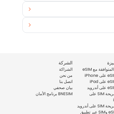
يزة
الشركة
متوافقة مع eSIM
الشراكة
من نحن
اتصل بنا
بيان صحفي
تثبيت شريحة SIM على
BNESIM برنامج الأمان
على أندرويد
إدارة eSIM وSIM عبر تطبيق