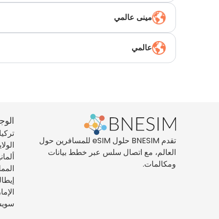
مينى عالمي
عالمي
الوج
تركيا
تقدم BNESIM حلول eSIM للمسافرين حول
الولا
العالم، مع اتصال سلس عبر خطط بيانات
ألماني
ومكالمات.
الممل
إيطال
الإما
سويس