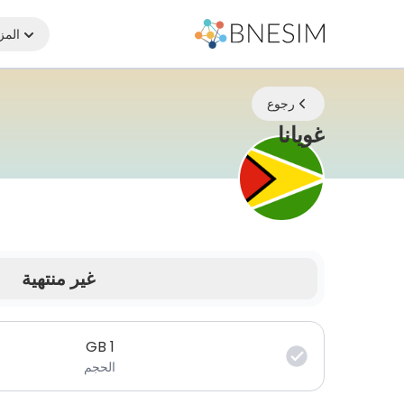
المز
رجوع
eSIM | ابقَ متصلاً أينما كنت
غويانا
غير منتهية
بياناتك صالحة لفترة محدودة.
GB
1
الحجم