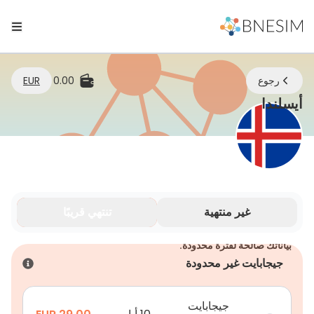
رجوع
0.00
EUR
eSIM | ابقَ متصلاً أينما كنت
أيسلندا
غير منتهية
تنتهي قريبًا
بياناتك صالحة لفترة محدودة.
جيجابايت غير محدودة
جيجابايت