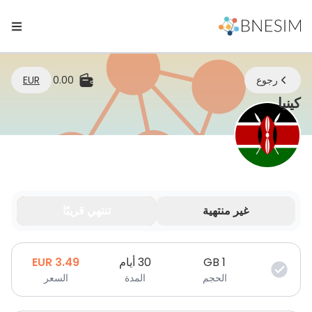
رجوع
0.00
EUR
eSIM | ابقَ متصلاً أينما كنت
كينيا
غير منتهية
تنتهي قريبًا
بياناتك صالحة لفترة محدودة.
1
GB
30 أيام
3.49
EUR
الحجم
المدة
السعر