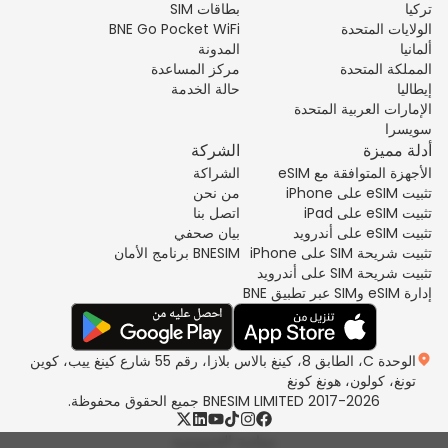
تركيا
بطاقات SIM
الولايات المتحدة
BNE Go Pocket WiFi
ألمانيا
المدونة
المملكة المتحدة
مركز المساعدة
إيطاليا
حالة الخدمة
الإمارات العربية المتحدة
سويسرا
أدلة مميزة
الشركة
الأجهزة المتوافقة مع eSIM
الشراكة
تثبيت eSIM على iPhone
من نحن
تثبيت eSIM على iPad
اتصل بنا
تثبيت eSIM على أندرويد
بيان صحفي
تثبيت شريحة SIM على iPhone
BNESIM برنامج الأمان
تثبيت شريحة SIM على أندرويد
إدارة eSIM وSIM عبر تطبيق BNE
الوحدة C، الطابق 8، كينغ بالاس بلازا، رقم 55 شارع كينغ ييب، كوين
تونغ، كولون، هونغ كونغ
2017-2026 BNESIM LIMITED جميع الحقوق محفوظة.
سياسة الخصوصية