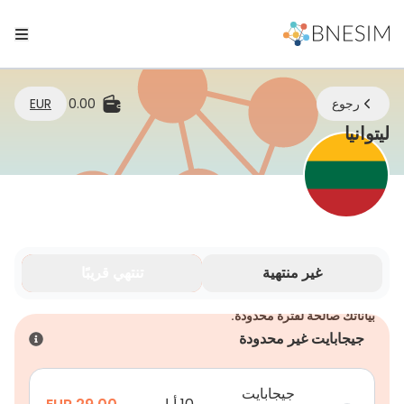
رجوع
0.00
EUR
eSIM | ابقَ متصلاً أينما كنت
ليتوانيا
غير منتهية
تنتهي قريبًا
بياناتك صالحة لفترة محدودة.
جيجابايت غير محدودة
جيجابايت