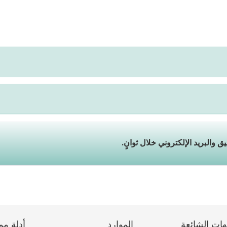
هات الشائعة
الموارد
أدلة مم