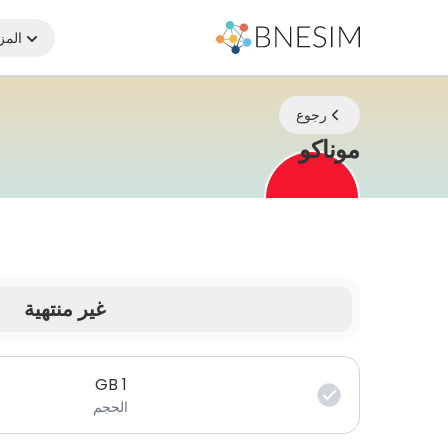
المز
رجوع
eSIM | ابقَ متصلاً أينما كنت
موناكو
غير منتهية
بياناتك صالحة لفترة محدودة.
GB
1
الحجم