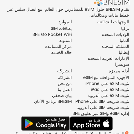
تقدم BNESIM حلول eSIM للمسافرين حول العالم، مع اتصال سلس عبر
خطط بيانات ومكالمات.
الوجهات الشائعة
الموارد
تركيا
بطاقات SIM
الولايات المتحدة
BNE Go Pocket WiFi
ألمانيا
المدونة
المملكة المتحدة
مركز المساعدة
إيطاليا
حالة الخدمة
الإمارات العربية المتحدة
سويسرا
أدلة مميزة
الشركة
الأجهزة المتوافقة مع eSIM
الشراكة
تثبيت eSIM على iPhone
من نحن
تثبيت eSIM على iPad
اتصل بنا
تثبيت eSIM على أندرويد
بيان صحفي
تثبيت شريحة SIM على iPhone
BNESIM برنامج الأمان
تثبيت شريحة SIM على أندرويد
إدارة eSIM وSIM عبر تطبيق BNE
الوحدة C، الطابق 8، كينغ بالاس بلازا، رقم 55 شارع كينغ ييب، كوين