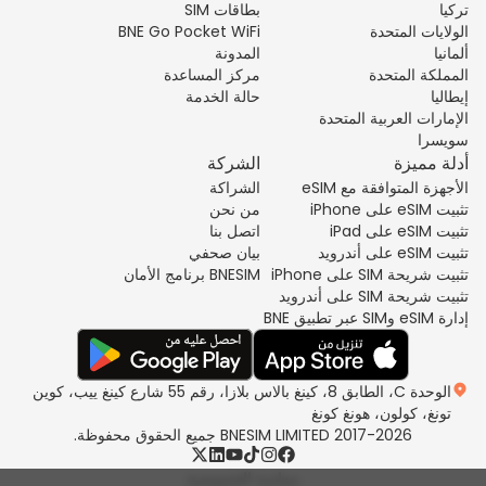
تركيا
بطاقات SIM
الولايات المتحدة
BNE Go Pocket WiFi
ألمانيا
المدونة
المملكة المتحدة
مركز المساعدة
إيطاليا
حالة الخدمة
الإمارات العربية المتحدة
سويسرا
أدلة مميزة
الشركة
الأجهزة المتوافقة مع eSIM
الشراكة
تثبيت eSIM على iPhone
من نحن
تثبيت eSIM على iPad
اتصل بنا
تثبيت eSIM على أندرويد
بيان صحفي
تثبيت شريحة SIM على iPhone
BNESIM برنامج الأمان
تثبيت شريحة SIM على أندرويد
إدارة eSIM وSIM عبر تطبيق BNE
الوحدة C، الطابق 8، كينغ بالاس بلازا، رقم 55 شارع كينغ ييب، كوين
تونغ، كولون، هونغ كونغ
2017-2026 BNESIM LIMITED جميع الحقوق محفوظة.
سياسة الخصوصية