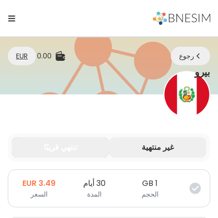
رجوع
0.00
EUR
eSIM | ابقَ متصلاً أينما كنت
بيرو
غير منتهية
تنتهي قريبًا
بياناتك صالحة لفترة محدودة.
1
GB
30 أيام
3.49
EUR
الحجم
المدة
السعر