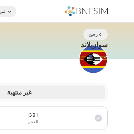
المز
رجوع
eSIM | ابقَ متصلاً أينما كنت
سوازيلاند
غير منتهية
بياناتك صالحة لفترة محدودة.
GB
1
الحجم