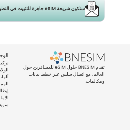
ستكون شريحة eSIM جاهزة للتثبيت في التطبيق والبريد الإلكتروني خلال ثوانٍ.
الوج
تركيا
تقدم BNESIM حلول eSIM للمسافرين حول
الولا
العالم، مع اتصال سلس عبر خطط بيانات
ألماني
ومكالمات.
الممل
إيطال
الإما
سويس