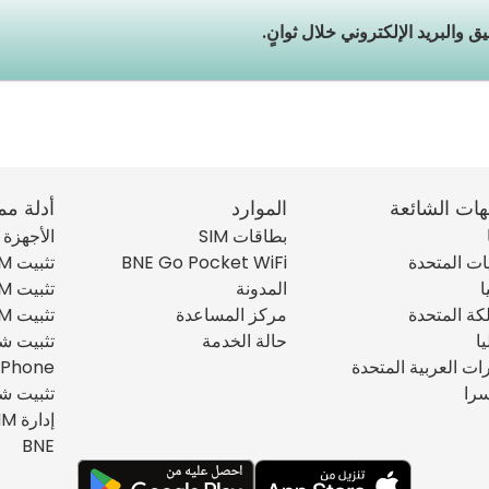
هات الشائعة
الموارد
أدلة مم
بطاقات SIM
الأجهزة ال
يات المتحدة
BNE Go Pocket WiFi
تثبيت eSIM على iPhone
ا
المدونة
تثبيت eSIM على iPad
كة المتحدة
مركز المساعدة
تثبيت eSIM على أندرويد
يا
حالة الخدمة
رات العربية المتحدة
iPhone
را
تثبيت شريحة SIM 
BNE