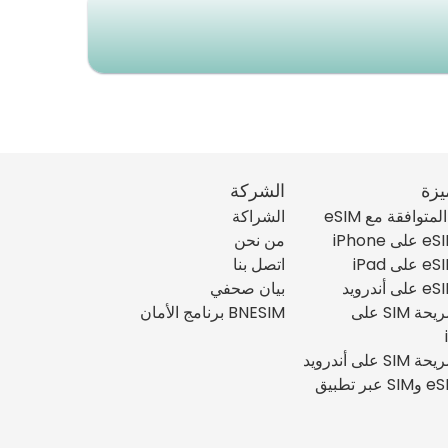
يزة
الشركة
متوافقة مع eSIM
الشراكة
من نحن
اتصل بنا
بيان صحفي
تثبيت شريحة SIM على
BNESIM برنامج الأمان
على أندرويد
إدارة eSIM وSIM عبر تطبيق