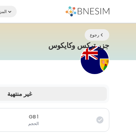
المز
رجوع
eSIM | ابقَ متصلاً أينما كنت
جزر تركس وكايكوس
غير منتهية
بياناتك صالحة لفترة محدودة.
GB
1
الحجم