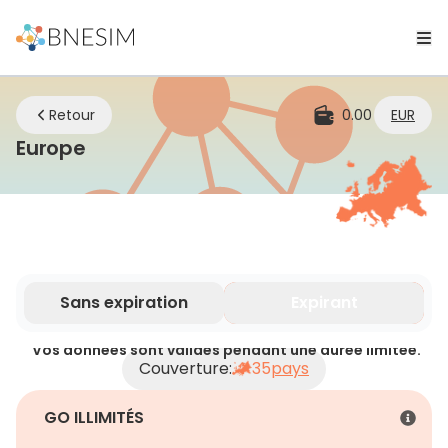
Retour
0.00
EUR
eSIM | Restez connecté où que vous
Europe
Sans expiration
Expirant
Vos données sont valides pendant une durée limitée.
Couverture:
35
pays
GO ILLIMITÉS