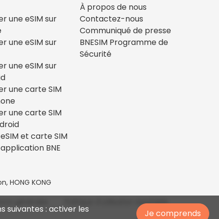
À propos de nous
ler une eSIM sur
Contactez-nous
e
Communiqué de presse
ler une eSIM sur
BNESIM Programme de
Sécurité
ler une eSIM sur
id
ler une carte SIM
hone
ler une carte SIM
droid
eSIM et carte SIM
’application BNE
loon, HONG KONG
ions générales
Politique d'utilisation équitable
s suivantes : activer les
Je comprends