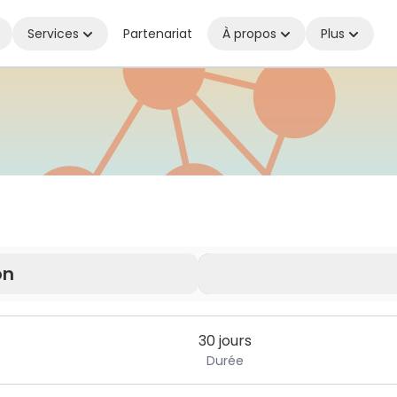
Services
Partenariat
À propos
Plus
ecté où que vous soyez
on
mitée.
30 jours
Durée