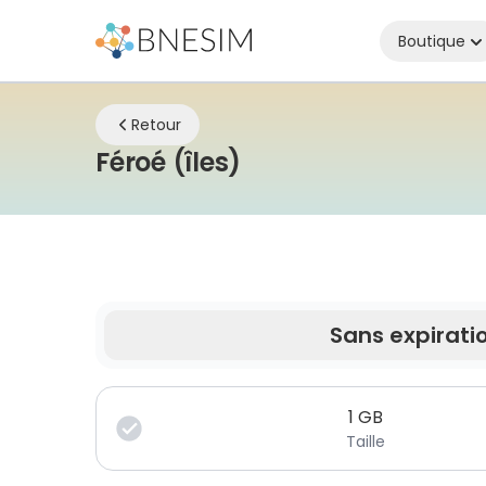
Boutique
Retour
eSIM | Restez conn
Féroé (îles)
Sans expirati
Vos données sont valides pendant une durée li
1
GB
Taille