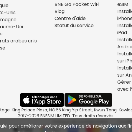
BNE Go Pocket WiFi
eSIM
quie
Blog
Instal
ts-Unis
Centre d'aide
iPhon
emagne
Statut du service
Instal
yaume-Uni
iPad
ie
Instal
rats arabes unis
Andro
sse
Instal
sur iP
Instal
sur An
Gérer 
avec l
étage, King Palace Plaza, NO:55 King Yip Street, Kwun Tong, Kow
2017-2026 BNESIM LIMITED. Tous droits réservés.
Politique de confidentialité
Condit
suivi pour améliorer votre expérience de navigation aux fin