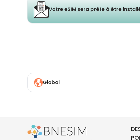
Votre eSIM sera prête à être instal
Global
DE
PO