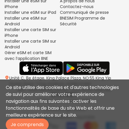
Installer une eSIM sur
À propos de nous
iPhone
Contactez-nous
Installer une eSIM sur iPad
Communiqué de presse
Installer une eSIM sur
BNESIM Programme de
Android
Sécurité
Installer une carte SIM sur
iPhone
Installer une carte SIM sur
Android
Gérer eSIM et carte SIM
avec l’application BNE
Unité C, 8e étage, King Palace Plaza, NO:55 King Yip
Street, Kwun Tong, Kowloon, HONG KONG
Ce site utilise des cookies et d'autres technologies
2017-2026 BNESIM LIMITED. Tous droits réservés.
de suivi pour améliorer votre expérience de
navigation aux fins suivantes : activer les
Politique de confidentialité
fonctionnalités de base du site Web et offrir une
Conditions générales
meilleure expérience sur le site.
Politique d'utilisation équitable
Je comprends