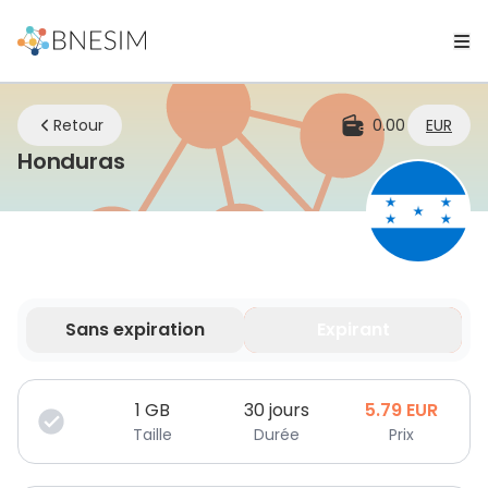
Retour
0.00
EUR
eSIM | Restez connecté où que v
Honduras
Sans expiration
Expirant
Vos données sont valides pendant une durée limitée.
1
GB
30 jours
5.79
EUR
Taille
Durée
Prix